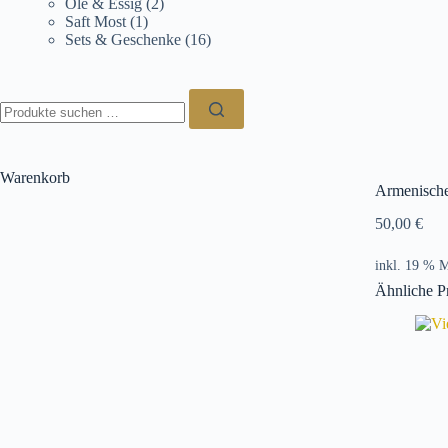
Öle & Essig
(2)
Saft Most
(1)
Sets & Geschenke
(16)
Suchen
nach:
Warenkorb
Armenisch
50,00
€
inkl. 19 % 
Ähnliche P