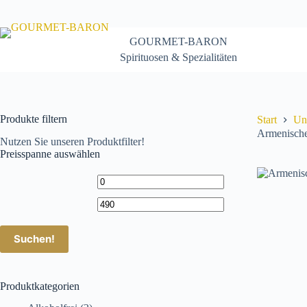
Zum
Inhalt
springen
GOURMET-BARON
Spirituosen & Spezialitäten
Produkte filtern
Start
Un
Armenisch
Nutzen Sie unseren Produktfilter!
Preisspanne auswählen
Suchen!
Produktkategorien