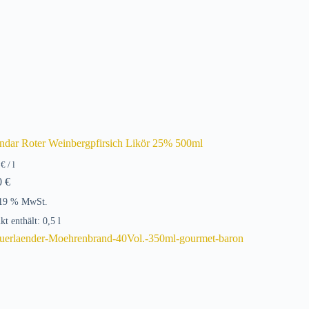
endar Roter Weinbergpfirsich Likör 25% 500ml
0
€
/
l
0
€
 19 % MwSt.
kt enthält: 0,5
l