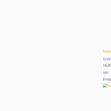
Vall
32,0
16,0
inkl.
Produ