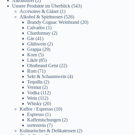
Alkoholfrei
(2)
Unsere Produkte im Überblick
(543)
Accesoires & Gläser
(1)
Alkohol & Spirituosen
(526)
Brandy Cognac Weinbrand
(20)
Calvados
(1)
Chardonnay
(2)
Gin
(41)
Glühwein
(2)
Grappa
(29)
Korn
(5)
Likör
(85)
Obstbrand Geist
(22)
Rum
(71)
Sekt & Schaumwein
(4)
Tequilla
(2)
Vermut
(2)
Vodka
(112)
Wein
(112)
Whisky
(20)
Kaffee / Espresso
(10)
Espresso
(1)
Kaffemischungen
(2)
sortenrein
(7)
Kulinarisches & Delikatessen
(2)