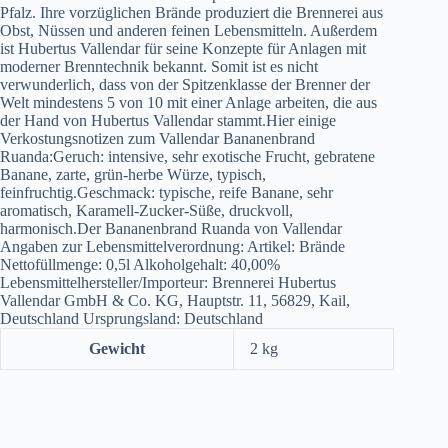
Pfalz. Ihre vorzüglichen Brände produziert die Brennerei aus
Obst, Nüssen und anderen feinen Lebensmitteln. Außerdem
ist Hubertus Vallendar für seine Konzepte für Anlagen mit
moderner Brenntechnik bekannt. Somit ist es nicht
verwunderlich, dass von der Spitzenklasse der Brenner der
Welt mindestens 5 von 10 mit einer Anlage arbeiten, die aus
der Hand von Hubertus Vallendar stammt.Hier einige
Verkostungsnotizen zum Vallendar Bananenbrand
Ruanda:Geruch: intensive, sehr exotische Frucht, gebratene
Banane, zarte, grün-herbe Würze, typisch,
feinfruchtig.Geschmack: typische, reife Banane, sehr
aromatisch, Karamell-Zucker-Süße, druckvoll,
harmonisch.Der Bananenbrand Ruanda von Vallendar
Angaben zur Lebensmittelverordnung: Artikel: Brände
Nettofüllmenge: 0,5l Alkoholgehalt: 40,00%
Lebensmittelhersteller/Importeur: Brennerei Hubertus
Vallendar GmbH & Co. KG, Hauptstr. 11, 56829, Kail,
Deutschland Ursprungsland: Deutschland
Gewicht
2 kg