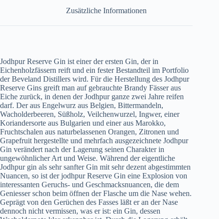
Zusätzliche Informationen
Jodhpur Reserve Gin ist einer der ersten Gin, der in
Eichenholzfässern reift und ein fester Bestandteil im Portfolio
der Beveland Distillers wird. Für die Herstellung des Jodhpur
Reserve Gins greift man auf gebrauchte Brandy Fässer aus
Eiche zurück, in denen der Jodhpur ganze zwei Jahre reifen
darf. Der aus Engelwurz aus Belgien, Bittermandeln,
Wacholderbeeren, Süßholz, Veilchenwurzel, Ingwer, einer
Koriandersorte aus Bulgarien und einer aus Marokko,
Fruchtschalen aus naturbelassenen Orangen, Zitronen und
Grapefruit hergestellte und mehrfach ausgezeichnete Jodhpur
Gin verändert nach der Lagerung seinen Charakter in
ungewöhnlicher Art und Weise. Während der eigentliche
Jodhpur gin als sehr sanfter Gin mit sehr dezent abgestimmten
Nuancen, so ist der jodhpur Reserve Gin eine Explosion von
interessanten Geruchs- und Geschmacksnuancen, die dem
Geniesser schon beim öffnen der Flasche um die Nase wehen.
Geprägt von den Gerüchen des Fasses läßt er an der Nase
dennoch nicht vermissen, was er ist: ein Gin, dessen