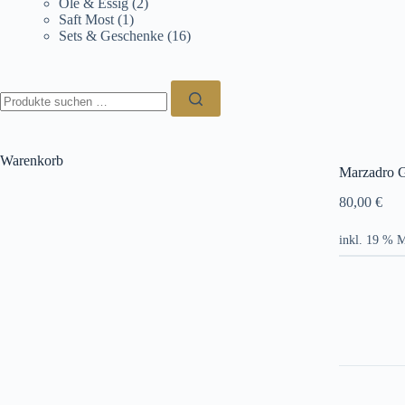
Öle & Essig
(2)
Saft Most
(1)
Sets & Geschenke
(16)
Suchen
nach:
Warenkorb
Marzadro G
80,00
€
inkl. 19 % 