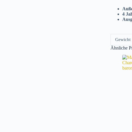
Auße
4 Ja
Ausg
Gewicht
Ähnliche P