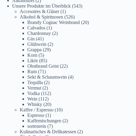
Alkoholfrei
(2)
Unsere Produkte im Überblick
(543)
Accesoires & Gläser
(1)
Alkohol & Spirituosen
(526)
Brandy Cognac Weinbrand
(20)
Calvados
(1)
Chardonnay
(2)
Gin
(41)
Glühwein
(2)
Grappa
(29)
Korn
(5)
Likör
(85)
Obstbrand Geist
(22)
Rum
(71)
Sekt & Schaumwein
(4)
Tequilla
(2)
Vermut
(2)
Vodka
(112)
Wein
(112)
Whisky
(20)
Kaffee / Espresso
(10)
Espresso
(1)
Kaffemischungen
(2)
sortenrein
(7)
Kulinarisches & Delikatessen
(2)