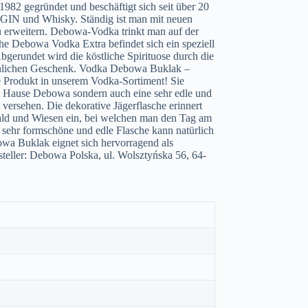
82 gegründet und beschäftigt sich seit über 20
 GIN und Whisky. Ständig ist man mit neuen
zu erweitern. Debowa-Vodka trinkt man auf der
che Debowa Vodka Extra befindet sich ein speziell
bgerundet wird die köstliche Spirituose durch die
hnlichen Geschenk. Vodka Debowa Buklak –
e Produkt in unserem Vodka-Sortiment! Sie
 Hause Debowa sondern auch eine sehr edle und
versehen. Die dekorative Jägerflasche erinnert
Wald und Wiesen ein, bei welchen man den Tag am
 sehr formschöne und edle Flasche kann natürlich
a Buklak eignet sich hervorragend als
eller: Debowa Polska, ul. Wolsztyńska 56, 64-