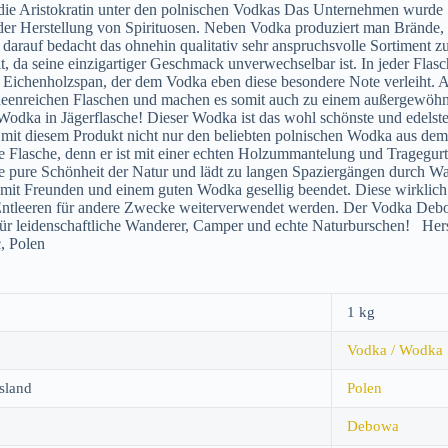
ie Aristokratin unter den polnischen Vodkas Das Unternehmen wurde 19
 der Herstellung von Spirituosen. Neben Vodka produziert man Brände,
darauf bedacht das ohnehin qualitativ sehr anspruchsvolle Sortiment 
, da seine einzigartiger Geschmack unverwechselbar ist. In jeder Flas
r Eichenholzspan, der dem Vodka eben diese besondere Note verleiht. A
ideenreichen Flaschen und machen es somit auch zu einem außergewö
Wodka in Jägerflasche! Dieser Wodka ist das wohl schönste und edelst
it diesem Produkt nicht nur den beliebten polnischen Wodka aus dem
e Flasche, denn er ist mit einer echten Holzummantelung und Tragegurt 
ie pure Schönheit der Natur und lädt zu langen Spaziergängen durch 
mit Freunden und einem guten Wodka gesellig beendet. Diese wirklich
ntleeren für andere Zwecke weiterverwendet werden. Der Vodka Debow
ür leidenschaftliche Wanderer, Camper und echte Naturburschen! Herst
, Polen
1 kg
Vodka / Wodka
sland
Polen
Debowa