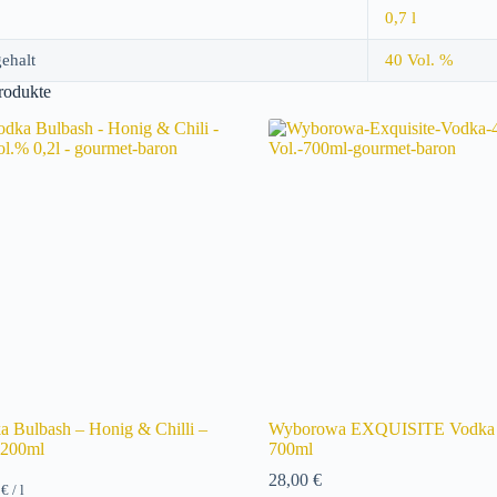
0,7 l
ehalt
40 Vol. %
rodukte
a Bulbash – Honig & Chilli –
Wyborowa EXQUISITE Vodka
200ml
700ml
28,00
€
0
€
/
l