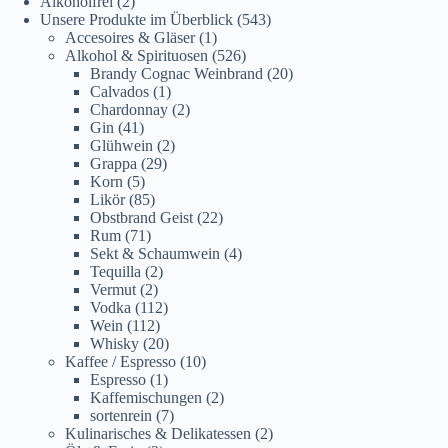
Alkoholfrei
(2)
Unsere Produkte im Überblick
(543)
Accesoires & Gläser
(1)
Alkohol & Spirituosen
(526)
Brandy Cognac Weinbrand
(20)
Calvados
(1)
Chardonnay
(2)
Gin
(41)
Glühwein
(2)
Grappa
(29)
Korn
(5)
Likör
(85)
Obstbrand Geist
(22)
Rum
(71)
Sekt & Schaumwein
(4)
Tequilla
(2)
Vermut
(2)
Vodka
(112)
Wein
(112)
Whisky
(20)
Kaffee / Espresso
(10)
Espresso
(1)
Kaffemischungen
(2)
sortenrein
(7)
Kulinarisches & Delikatessen
(2)