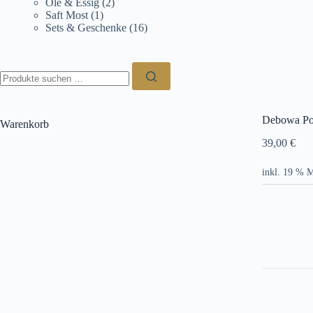
Öle & Essig
(2)
Saft Most
(1)
Sets & Geschenke
(16)
Suchen
nach:
Debowa Po
Warenkorb
39,00
€
inkl. 19 % 