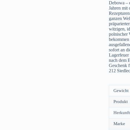
Debowa – d
Jahren mit
Rezepturen 
ganzen Welt
präparierte
witzigen, 
polnischer 
bekommen m
ausgefallen
sofort an d
Lagerfeuer 
nach dem E
Geschenk f
212 Siedlec
Gewicht
Produkt
Herkunft
Marke