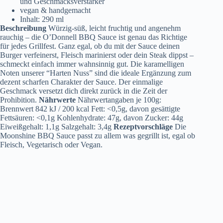
und Geschmacksverstärker
vegan & handgemacht
Inhalt: 290 ml
Beschreibung
Würzig-süß, leicht fruchtig und angenehm
rauchig – die O’Donnell BBQ Sauce ist genau das Richtige
für jedes Grillfest. Ganz egal, ob du mit der Sauce deinen
Burger verfeinerst, Fleisch marinierst oder dein Steak dippst –
schmeckt einfach immer wahnsinnig gut. Die karamelligen
Noten unserer “Harten Nuss” sind die ideale Ergänzung zum
dezent scharfen Charakter der Sauce. Der einmalige
Geschmack versetzt dich direkt zurück in die Zeit der
Prohibition.
Nährwerte
Nährwertangaben je 100g:
Brennwert 842 kJ / 200 kcal Fett: <0,5g, davon gesättigte
Fettsäuren: <0,1g Kohlenhydrate: 47g, davon Zucker: 44g
Eiweißgehalt: 1,1g Salzgehalt: 3,4g
Rezeptvorschläge
Die
Moonshine BBQ Sauce passt zu allem was gegrillt ist, egal ob
Fleisch, Vegetarisch oder Vegan.
Vertrag widerrufen