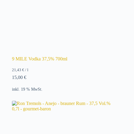
9 MILE Vodka 37,5% 700ml
21,43
€
/
l
15,00
€
inkl. 19 % MwSt.