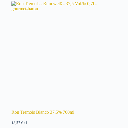
Ron Tremols Blanco 37,5% 700ml
18,57
€
/
l