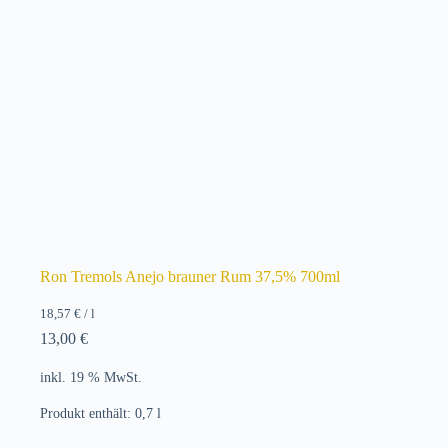
Ron Tremols Anejo brauner Rum 37,5% 700ml
18,57
€
/
l
13,00
€
inkl. 19 % MwSt.
Produkt enthält: 0,7
l