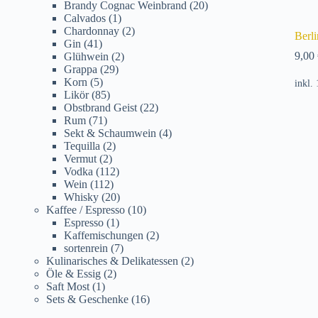
Brandy Cognac Weinbrand
(20)
Calvados
(1)
Chardonnay
(2)
Berl
Gin
(41)
9,00
Glühwein
(2)
Grappa
(29)
Korn
(5)
inkl.
Likör
(85)
Obstbrand Geist
(22)
Rum
(71)
Sekt & Schaumwein
(4)
Tequilla
(2)
Vermut
(2)
Vodka
(112)
Wein
(112)
Whisky
(20)
Kaffee / Espresso
(10)
Espresso
(1)
Kaffemischungen
(2)
sortenrein
(7)
Kulinarisches & Delikatessen
(2)
Öle & Essig
(2)
Saft Most
(1)
Sets & Geschenke
(16)