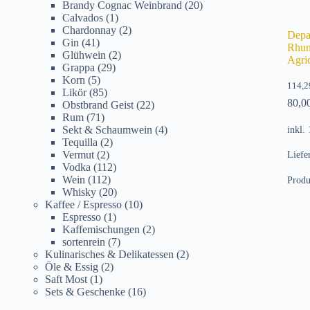
Brandy Cognac Weinbrand
(20)
Calvados
(1)
Chardonnay
(2)
Depa
Gin
(41)
Rhum
Glühwein
(2)
Agri
Grappa
(29)
Korn
(5)
114,
Likör
(85)
80,0
Obstbrand Geist
(22)
Rum
(71)
inkl.
Sekt & Schaumwein
(4)
Tequilla
(2)
Vermut
(2)
Liefe
Vodka
(112)
Wein
(112)
Produ
Whisky
(20)
Kaffee / Espresso
(10)
Espresso
(1)
Kaffemischungen
(2)
sortenrein
(7)
Kulinarisches & Delikatessen
(2)
Öle & Essig
(2)
Saft Most
(1)
Sets & Geschenke
(16)