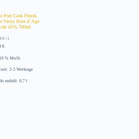
z Port Cask Finish,
 Vieux Hors d´Age
cole 45% 700ml
29
€
/
l
0
€
 19 % MwSt.
rzeit:
2-3 Werktage
kt enthält: 0,7
l