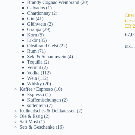
Brandy Cognac Weinbrand
(20)
Calvados
(1)
Chardonnay
(2)
Etter
Gin
(41)
Gesc
Glühwein
(2)
ER 2
Grappa
(29)
67,0
Korn
(5)
Likör
(85)
Obstbrand Geist
(22)
inkl.
Rum
(71)
Sekt & Schaumwein
(4)
Tequilla
(2)
Vermut
(2)
Vodka
(112)
Wein
(112)
Whisky
(20)
Kaffee / Espresso
(10)
Espresso
(1)
Kaffemischungen
(2)
sortenrein
(7)
Kulinarisches & Delikatessen
(2)
Öle & Essig
(2)
Saft Most
(1)
Sets & Geschenke
(16)