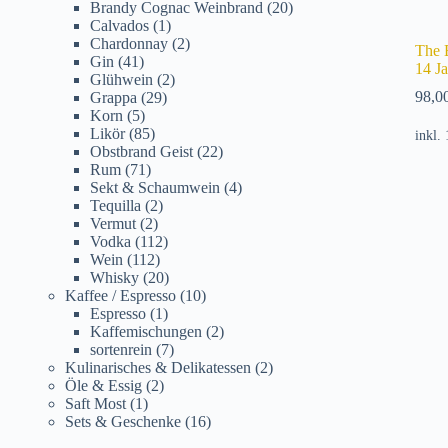
Brandy Cognac Weinbrand
(20)
Calvados
(1)
Chardonnay
(2)
The 
Gin
(41)
14 J
Glühwein
(2)
98,0
Grappa
(29)
Korn
(5)
Likör
(85)
inkl.
Obstbrand Geist
(22)
Rum
(71)
Sekt & Schaumwein
(4)
Tequilla
(2)
Vermut
(2)
Vodka
(112)
Wein
(112)
Whisky
(20)
Kaffee / Espresso
(10)
Espresso
(1)
Kaffemischungen
(2)
sortenrein
(7)
Kulinarisches & Delikatessen
(2)
Öle & Essig
(2)
Saft Most
(1)
Sets & Geschenke
(16)