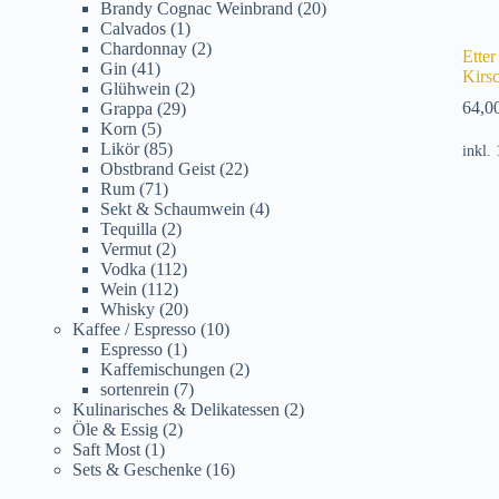
Brandy Cognac Weinbrand
(20)
Calvados
(1)
Chardonnay
(2)
Etter
Gin
(41)
Kirs
Glühwein
(2)
64,0
Grappa
(29)
Korn
(5)
Likör
(85)
inkl.
Obstbrand Geist
(22)
Rum
(71)
Sekt & Schaumwein
(4)
Tequilla
(2)
Vermut
(2)
Vodka
(112)
Wein
(112)
Whisky
(20)
Kaffee / Espresso
(10)
Espresso
(1)
Kaffemischungen
(2)
sortenrein
(7)
Kulinarisches & Delikatessen
(2)
Öle & Essig
(2)
Saft Most
(1)
Sets & Geschenke
(16)