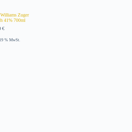
 Williams Zuger
ch 41% 700ml
0
€
 19 % MwSt.