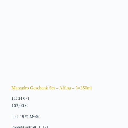
Marzadro Geschenk Set – Affina – 3×350ml
155,24
€
/
l
163,00
€
inkl. 19 % MwSt.
Produkt enthält: 1,05
l