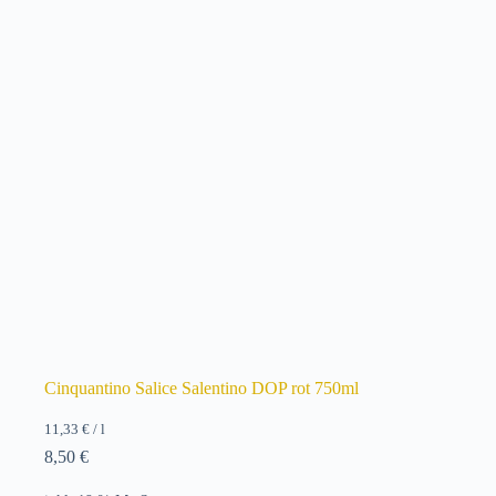
Cinquantino Salice Salentino DOP rot 750ml
11,33
€
/
l
8,50
€