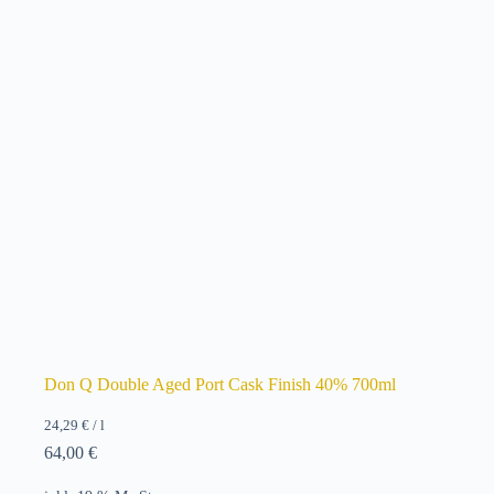
Don Q Double Aged Port Cask Finish 40% 700ml
24,29
€
/
l
64,00
€