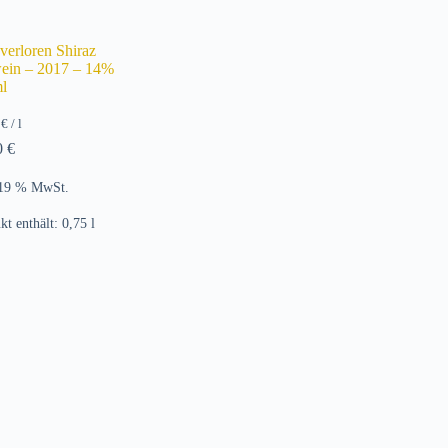
verloren Shiraz
ein – 2017 – 14%
l
7
€
/
l
0
€
 19 % MwSt.
kt enthält: 0,75
l