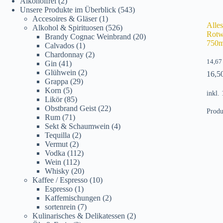
Alkoholfrei
(2)
Unsere Produkte im Überblick
(543)
Accesoires & Gläser
(1)
Alles
Alkohol & Spirituosen
(526)
Rotw
Brandy Cognac Weinbrand
(20)
750m
Calvados
(1)
Chardonnay
(2)
14,6
Gin
(41)
Glühwein
(2)
16,5
Grappa
(29)
Korn
(5)
inkl.
Likör
(85)
Obstbrand Geist
(22)
Produ
Rum
(71)
Sekt & Schaumwein
(4)
Tequilla
(2)
Vermut
(2)
Vodka
(112)
Wein
(112)
Whisky
(20)
Kaffee / Espresso
(10)
Espresso
(1)
Kaffemischungen
(2)
sortenrein
(7)
Kulinarisches & Delikatessen
(2)