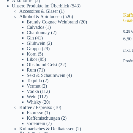
Alkoholfrei
(2)
Unsere Produkte im Überblick
(543)
Accesoires & Gläser
(1)
Kaff
Alkohol & Spirituosen
(526)
Guat
Brandy Cognac Weinbrand
(20)
Calvados
(1)
0,28
Chardonnay
(2)
Gin
(41)
6,50
Glühwein
(2)
Grappa
(29)
inkl.
Korn
(5)
Likör
(85)
Produ
Obstbrand Geist
(22)
Rum
(71)
Sekt & Schaumwein
(4)
Tequilla
(2)
Vermut
(2)
Vodka
(112)
Wein
(112)
Whisky
(20)
Kaffee / Espresso
(10)
Espresso
(1)
Kaffemischungen
(2)
sortenrein
(7)
Kulinarisches & Delikatessen
(2)