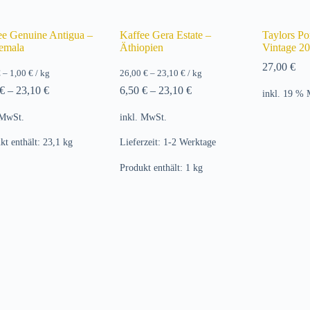
ee Genuine Antigua –
Kaffee Gera Estate –
Taylors Po
emala
Äthiopien
Vintage 2
27,00
€
€
–
1,00
€
/
kg
26,00
€
–
23,10
€
/
kg
€
–
23,10
€
6,50
€
–
23,10
€
inkl. 19 %
 MwSt.
inkl. MwSt.
kt enthält: 23,1
kg
Lieferzeit:
1-2 Werktage
Produkt enthält: 1
kg