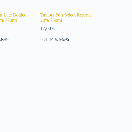
rt Late Bottled
Taylors Port Select Reserve
0% 750ml
20% 750ml
17,00
€
 MwSt.
inkl. 19 % MwSt.