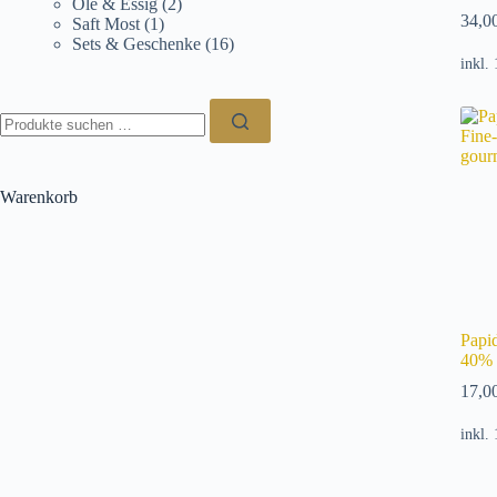
Öle & Essig
(2)
34,0
Saft Most
(1)
Sets & Geschenke
(16)
inkl.
Suchen
nach:
Warenkorb
Papi
40% 
17,0
inkl.