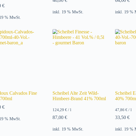
46,00
€
64,00
€
0
€
inkl. 19 % MwSt.
inkl. 19 %
 19 % MwSt.
doux Calvados Fine
Scheibel Alte Zeit Wild-
Scheibel 
700ml
Himbeer-Brand 41% 700ml
40% 700m
0
€
124,29
€
/
l
47,86
€
/
l
87,00
€
33,50
€
 19 % MwSt.
inkl. 19 % MwSt.
inkl. 19 %