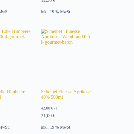
12,50
€
 MwSt.
inkl. 19 % MwSt.
Edle Himbeere
Scheibel Finesse Aprikose
l
40% 500ml
42,00
€
/
l
21,00
€
 MwSt.
inkl. 19 % MwSt.