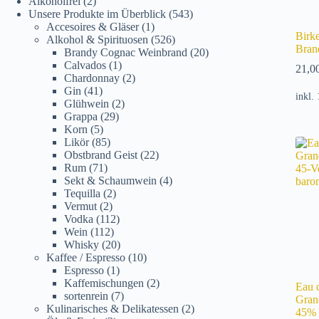
Alkoholfrei
(2)
Unsere Produkte im Überblick
(543)
Accesoires & Gläser
(1)
Birk
Alkohol & Spirituosen
(526)
Bran
Brandy Cognac Weinbrand
(20)
Calvados
(1)
21,0
Chardonnay
(2)
Gin
(41)
inkl.
Glühwein
(2)
Grappa
(29)
Korn
(5)
Likör
(85)
Obstbrand Geist
(22)
Rum
(71)
Sekt & Schaumwein
(4)
Tequilla
(2)
Vermut
(2)
Vodka
(112)
Wein
(112)
Whisky
(20)
Kaffee / Espresso
(10)
Espresso
(1)
Kaffemischungen
(2)
Eau 
sortenrein
(7)
Gran
Kulinarisches & Delikatessen
(2)
45% 