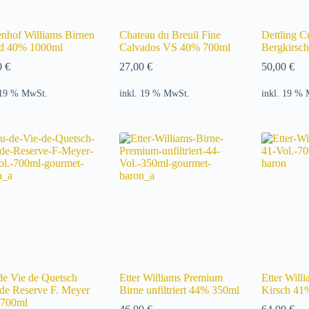
enhof Williams Birnen
Chateau du Breuil Fine
Dettling C
d 40% 1000ml
Calvados VS 40% 700ml
Bergkirsc
0
€
27,00
€
50,00
€
 19 % MwSt.
inkl. 19 % MwSt.
inkl. 19 %
de Vie de Quetsch
Etter Williams Premium
Etter Will
de Reserve F. Meyer
Birne unfiltriert 44% 350ml
Kirsch 41
700ml