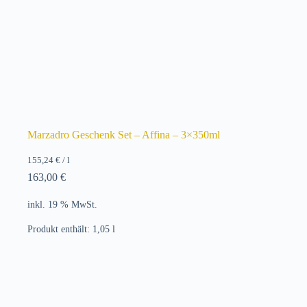
Marzadro Geschenk Set – Affina – 3×350ml
155,24
€
/
l
163,00
€
inkl. 19 % MwSt.
Produkt enthält: 1,05
l