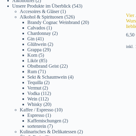
Alkoholfrei
(2)
Unsere Produkte im Überblick
(543)
Accesoires & Gläser
(1)
Vier 
Alkohol & Spirituosen
(526)
Wurs
Brandy Cognac Weinbrand
(20)
lieb
Calvados
(1)
Chardonnay
(2)
6,50
Gin
(41)
Glühwein
(2)
inkl.
Grappa
(29)
Korn
(5)
Likör
(85)
Obstbrand Geist
(22)
Rum
(71)
Sekt & Schaumwein
(4)
Tequilla
(2)
Vermut
(2)
Vodka
(112)
Wein
(112)
Whisky
(20)
Kaffee / Espresso
(10)
Espresso
(1)
Kaffemischungen
(2)
sortenrein
(7)
Kulinarisches & Delikatessen
(2)