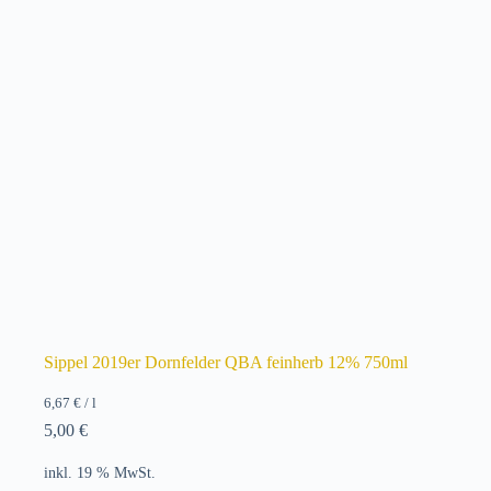
Sippel 2019er Dornfelder QBA feinherb 12% 750ml
6,67
€
/
l
5,00
€
inkl. 19 % MwSt.