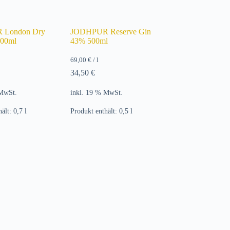
 London Dry
JODHPUR Reserve Gin
700ml
43% 500ml
69,00
€
/
l
34,50
€
 MwSt.
inkl. 19 % MwSt.
hält: 0,7
l
Produkt enthält: 0,5
l