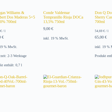
gas Williams &
Conde Valdemar
Don Q Do
ert Dos Maderas 5+5
Tempranillo Rioja DOCa
Sherry Ca
0% 700ml
13,5% 750ml
700ml
9,00
€
9
€
/
l
54,69
€
/
l
0
€
65,00
€
inkl. 19 % MwSt.
 19 % MwSt.
inkl. 19 %
rzeit:
2-3 Werktage
Produkt ent
kt enthält: 0,7
l