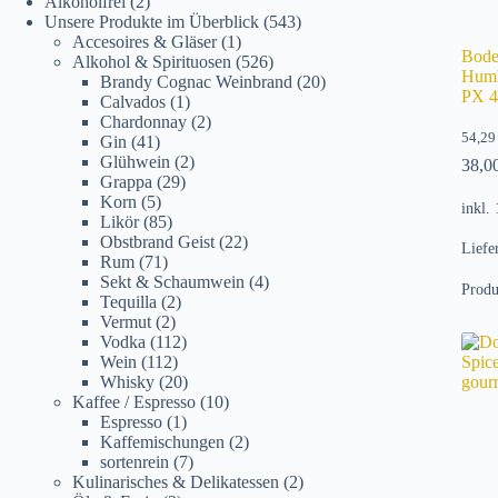
Alkoholfrei
(2)
Unsere Produkte im Überblick
(543)
Accesoires & Gläser
(1)
Bode
Alkohol & Spirituosen
(526)
Humb
Brandy Cognac Weinbrand
(20)
PX 4
Calvados
(1)
Chardonnay
(2)
54,2
Gin
(41)
Glühwein
(2)
38,0
Grappa
(29)
Korn
(5)
inkl.
Likör
(85)
Obstbrand Geist
(22)
Liefe
Rum
(71)
Sekt & Schaumwein
(4)
Produ
Tequilla
(2)
Vermut
(2)
Vodka
(112)
Wein
(112)
Whisky
(20)
Kaffee / Espresso
(10)
Espresso
(1)
Kaffemischungen
(2)
sortenrein
(7)
Kulinarisches & Delikatessen
(2)