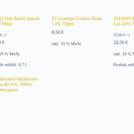
Q Oak Barrel Spiced
El Guardian Crianza Rioja
JODHPUR
700ml
13% 750ml
Gin 43% 
8,50
€
9
€
/
l
35,00
€
/
l
0
€
24,50
€
inkl. 19 % MwSt.
 19 % MwSt.
inkl. 19 %
kt enthält: 0,7
l
Produkt ent