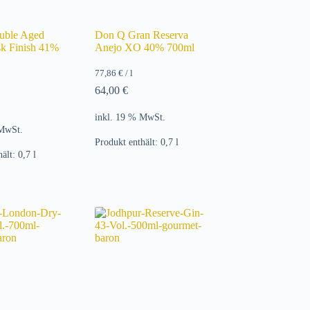
uble Aged
Don Q Gran Reserva
sk Finish 41%
Anejo XO 40% 700ml
77,86
€
/
l
64,00
€
inkl. 19 % MwSt.
 MwSt.
Produkt enthält: 0,7
l
hält: 0,7
l