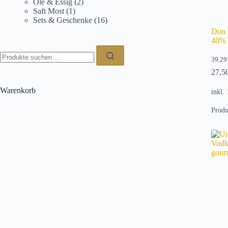
Öle & Essig
(2)
Saft Most
(1)
Sets & Geschenke
(16)
Don 
40% 
Suchen
nach:
39,2
27,5
Warenkorb
inkl.
Produ