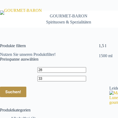
Zum
Inhalt
springen
GOURMET-BARON
Spirituosen & Spezialitäten
Produkte filtern
1,5 l
Nutzen Sie unseren Produktfilter!
1500 ml
Preisspanne auswählen
Leide
Suchen!
Produktkategorien