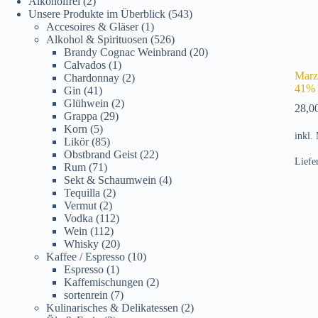
Alkoholfrei
(2)
Unsere Produkte im Überblick
(543)
Accesoires & Gläser
(1)
Alkohol & Spirituosen
(526)
Brandy Cognac Weinbrand
(20)
Calvados
(1)
Marz
Chardonnay
(2)
41%
Gin
(41)
Glühwein
(2)
28,0
Grappa
(29)
Korn
(5)
inkl.
Likör
(85)
Obstbrand Geist
(22)
Liefe
Rum
(71)
Sekt & Schaumwein
(4)
Tequilla
(2)
Vermut
(2)
Vodka
(112)
Wein
(112)
Whisky
(20)
Kaffee / Espresso
(10)
Espresso
(1)
Kaffemischungen
(2)
sortenrein
(7)
Kulinarisches & Delikatessen
(2)