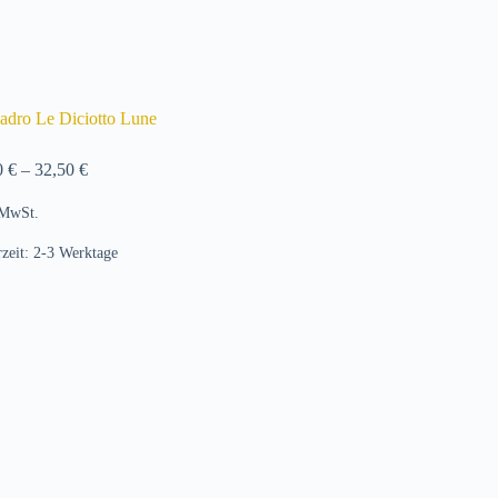
adro Le Diciotto Lune
0
€
–
32,50
€
 MwSt.
rzeit:
2-3 Werktage