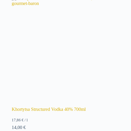
Khortytsa Structured Vodka 40% 700ml
17,86
€
/
l
14,00
€