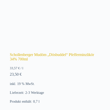
Schollenberger Mudöm „Dösbuddel“ Pfefferminzlikör
34% 700ml
33,57
€
/
l
23,50
€
inkl. 19 % MwSt.
Lieferzeit:
2-3 Werktage
Produkt enthält: 0,7
l